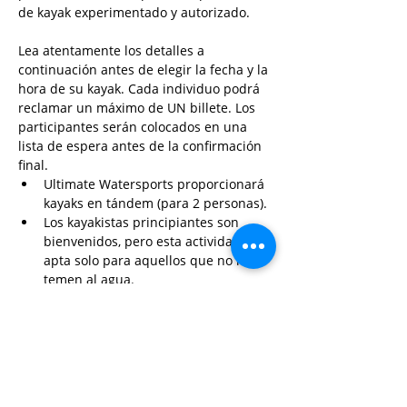
de kayak experimentado y autorizado.
Lea atentamente los detalles a 
continuación antes de elegir la fecha y la 
hora de su kayak. Cada individuo podrá 
reclamar un máximo de UN billete. Los 
participantes serán colocados en una 
lista de espera antes de la confirmación 
final.
Ultimate Watersports proporcionará 
kayaks en tándem (para 2 personas).
Los kayakistas principiantes son 
bienvenidos, pero esta actividad es 
apta solo para aquellos que no le 
temen al agua.
Tenga en cuenta que hay un LÍMITE 
DE PESO INDIVIDUAL de 200 lb para 
los kayaks, y LOS PARTICIPANTES 
DEBEN…
Read More>