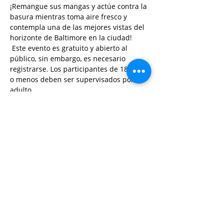
¡Remangue sus mangas y actúe contra la 
basura mientras toma aire fresco y 
contempla una de las mejores vistas del 
horizonte de Baltimore en la ciudad!
 Este evento es gratuito y abierto al 
público, sin embargo, es necesario 
registrarse. Los participantes de 18 años 
o menos deben ser supervisados por un 
adulto.
 Persona de contacto: Valerie Bandell, 
vbandell@livingclassrooms.org
 , 410-246-
0669 ext 103
Share This Event