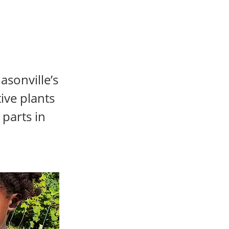
asonville’s
tive plants
 parts in