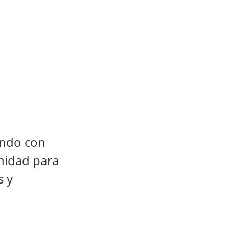
ando con
unidad para
s y