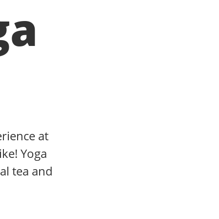
ga
erience at
ike! Yoga
al tea and