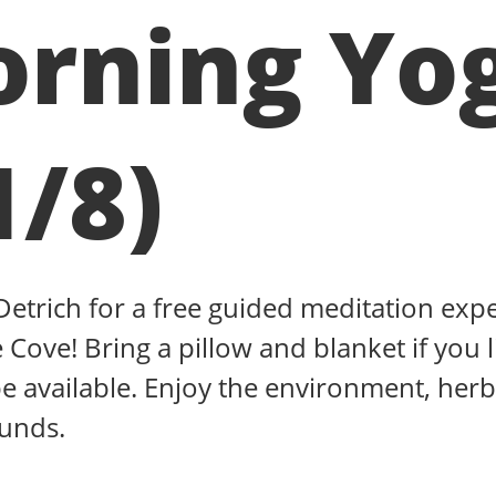
rning Yo
1/8)
 Detrich for a free guided meditation exp
 Cove! Bring a pillow and blanket if you l
be available. Enjoy the environment, herb
ounds.