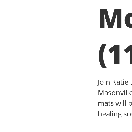
Mo
(1
Join Katie
Masonville
mats will 
healing s